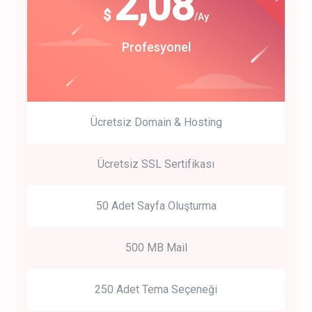
180
2,08
$
$
/year
/Ay
track energy costs
Start Up
Profesyonel
predictive dialing
Ücretsiz Domain & Hosting
Get Started
Ücretsiz SSL Sertifikası
Start by trying our service for 30 days free trial no credit card
required.
50 Adet Sayfa Oluşturma
500 MB Mail
250 Adet Tema Seçeneği