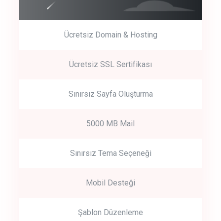
Ücretsiz Domain & Hosting
Get Started
Ücretsiz SSL Sertifikası
Start by trying our service for 30 days free trial no credit card
required.
Sınırsız Sayfa Oluşturma
5000 MB Mail
Sınırsız Tema Seçeneği
Mobil Desteği
Şablon Düzenleme