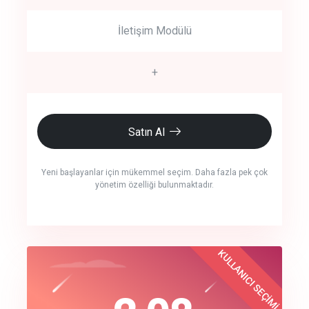
İletişim Modülü
+
Satın Al
Yeni başlayanlar için mükemmel seçim. Daha fazla pek çok
yönetim özelliği bulunmaktadır.
crm auto cync
KULLANICI SEÇİMİ
Best Choice
click to call back