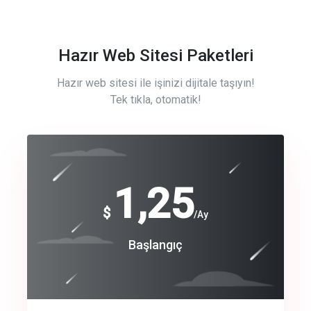
Hazır Web Sitesi Paketleri
Hazır web sitesi ile işinizi dijitale taşıyın!
Tek tıkla, otomatik!
Free
1,25
$
/Ay
Basic
Başlangıç